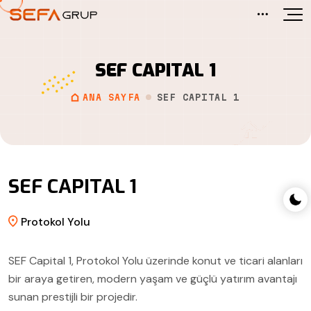
Hakkımızda
SEF Premium
SEF Panorama
SEF CAPITAL 1
Basında Biz
SEF Capital 1
Kampüs Esenboğa
ANA SAYFA
SEF CAPITAL 1
SEF Capital 2
Kampüs Esenboğa Delux
SEF Elite
CaddeLux
SEF CAPITAL 1
SEF Meydan
Yasemin Evleri
Protokol Yolu
SEF Point 70
Cadde Life
SEF Capital 1, Protokol Yolu üzerinde konut ve ticari alanları
SEF Bağlıca
Kuzey Kent
bir araya getiren, modern yaşam ve güçlü yatırım avantajı
sunan prestijli bir projedir.
Ness Bağlıca