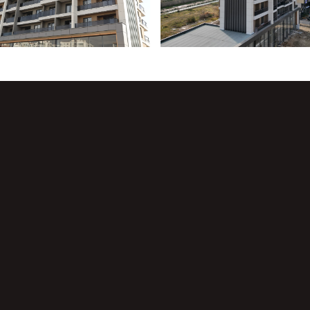
remium
SEF Panorama
ital 1
Kampüs Esenboğa
pital 2
Kampüs Esenboğa Delux
te
CaddeLux
eydan
Yasemin Evleri
int 70
Cadde Life
ğlıca
Kuzey Kent