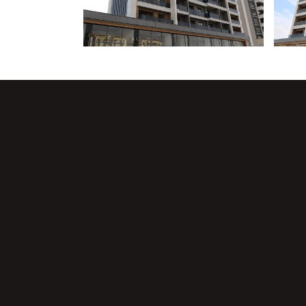
SEF P
SEF Cap
SEF Ca
SEF Eli
SEF M
SEF Po
SEF Ba