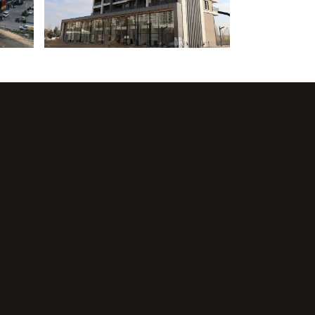
Telefon:
0540 3 312 312
E-posta:
satis@sefagrupinsaat.com
Adres:
Yenice Mahallesi, Binali
Yıldırım Bulvarı, No: 2 Çubuk/ANKARA