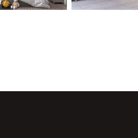
remium
SEF Panorama
ital 1
Kampüs Esenboğa