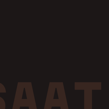
Adres:
Yenice Mahallesi, Binali
Yıldırım Bulvarı, No: 2 Çubuk/ANKARA
Ş
A
A
T