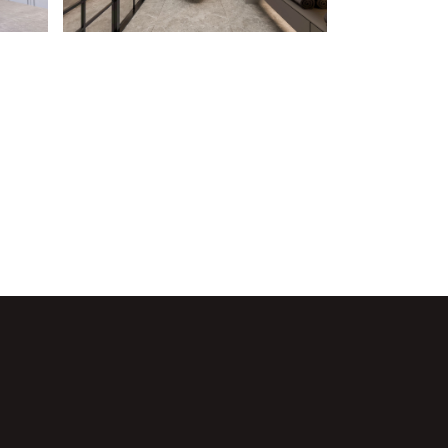
Telefon:
0540 3 312 312
E-posta:
satis@sefagrupinsaat.com