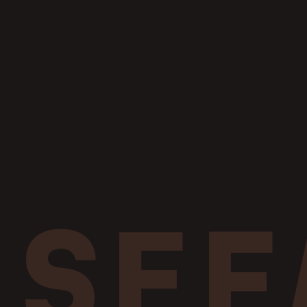
SEF Ca
SEF Eli
SEF M
SEF Po
SEF Ba
Ness B
S
E
F