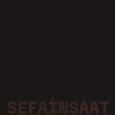
Cadde Life
Kuzey Kent
Telefon:
0540 3 312 312
E-posta:
satis@sefagrupinsaat.com
Adres:
Yenice Mahallesi, Binali Yıldırım Bulvarı, No: 2
Çubuk/ANKARA
S
E
F
A
İ
N
Ş
A
A
T