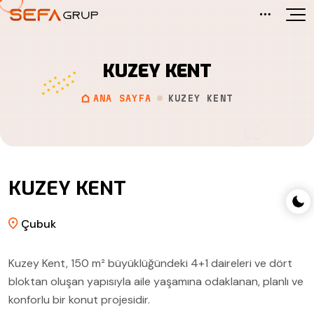
Hakkımızda
SEF Premium
SEF Panorama
KUZEY KENT
Basında Biz
SEF Capital 1
Kampüs Esenboğa
ANA SAYFA
KUZEY KENT
SEF Capital 2
Kampüs Esenboğa Delux
SEF Elite
CaddeLux
KUZEY KENT
SEF Meydan
Yasemin Evleri
Çubuk
SEF Point 70
Cadde Life
Kuzey Kent, 150 m² büyüklüğündeki 4+1 daireleri ve dört
SEF Bağlıca
Kuzey Kent
bloktan oluşan yapısıyla aile yaşamına odaklanan, planlı ve
konforlu bir konut projesidir.
Ness Bağlıca