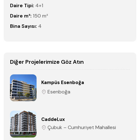
Daire Tipi:
4+1
Daire m²:
150 m²
Bina Sayısı:
4
Diğer Projelerimize Göz Atın
Kampüs Esenboğa
Esenboğa
CaddeLux
Çubuk – Cumhuriyet Mahallesi